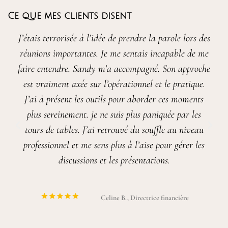
Ce que mes clients disent
us
J’étais terrorisée à l’idée de prendre la parole lors des
mais
réunions importantes. Je me sentais incapable de me
pro
faire entendre. Sandy m’a accompagné. Son approche
s
sont
est vraiment axée sur l’opérationnel et le pratique.
ga
 sûr,
J’ai à présent les outils pour aborder ces moments
L’
ux de
plus sereinement. je ne suis plus paniquée par les
une
tours de tables. J’ai retrouvé du souffle au niveau
professionnel et me sens plus à l’aise pour gérer les
discussions et les présentations.
Celine B., Directrice financière